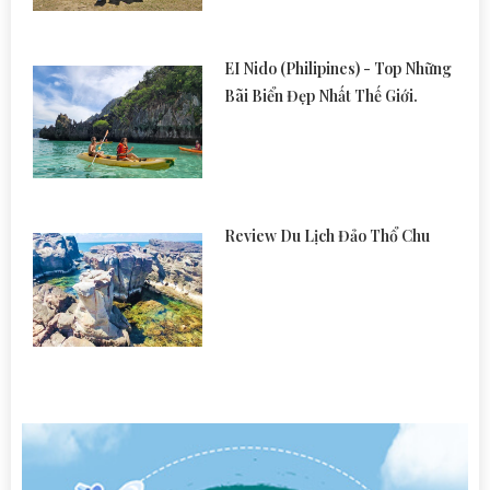
EI Nido (Philipines) - Top Những
Bãi Biển Đẹp Nhất Thế Giới.
Review Du Lịch Đảo Thổ Chu