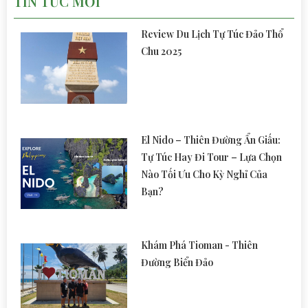
TIN TỨC MỚI
Review Du Lịch Tự Túc Đảo Thổ
Chu 2025
El Nido – Thiên Đường Ẩn Giấu:
Tự Túc Hay Đi Tour – Lựa Chọn
Nào Tối Ưu Cho Kỳ Nghỉ Của
Bạn?
Khám Phá Tioman - Thiên
Đường Biển Đảo