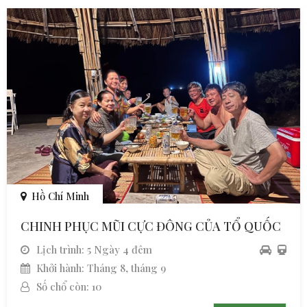
Hồ Chí Minh
CHINH PHỤC MŨI CỰC ĐÔNG CỦA TỔ QUỐC
Lịch trình: 5 Ngày 4 đêm
Khởi hành: Tháng 8, tháng 9
Số chổ còn: 10