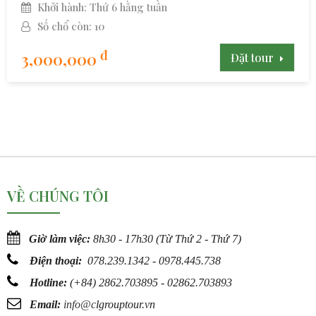
Khởi hành: Thứ 6 hằng tuần
Số chổ còn: 10
đ
3,000,000
Đặt tour
VỀ CHÚNG TÔI
Giờ làm việc:
8h30 - 17h30 (Từ Thứ 2 - Thứ 7)
Điện thoại:
078.239.1342 - 0978.445.738
Hotline:
(
+84) 2862.703895 - 02862.703893
Email:
info@c
lgrouptour.vn