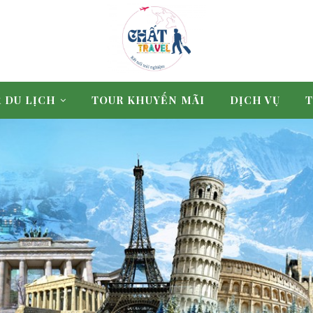
 DU LỊCH
TOUR KHUYẾN MÃI
DỊCH VỤ
T