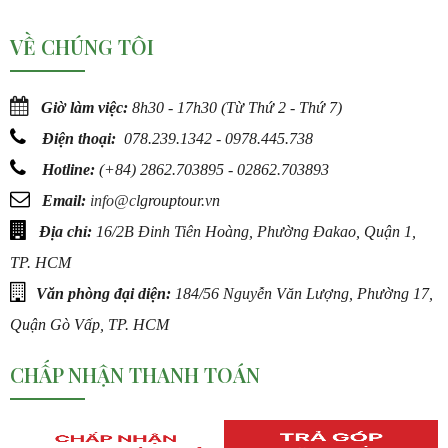
VỀ CHÚNG TÔI
Giờ làm việc:
8h30 - 17h30 (Từ Thứ 2 - Thứ 7)
Điện thoại:
078.239.1342 - 0978.445.738
Hotline:
(
+84) 2862.703895 - 02862.703893
Email:
info@c
lgrouptour.vn
Địa chỉ:
16/2B Đinh Tiên Hoàng, Phường Đakao, Quận 1,
TP. HCM
Văn phòng đại diện:
184/56 Nguyễn Văn Lượng, Phường 17,
Quận Gò Vấp, TP. HCM
CHẤP NHẬN THANH TOÁN