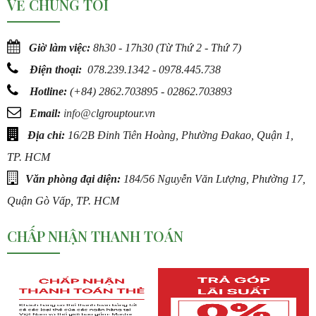
VỀ CHÚNG TÔI
Giờ làm việc:
8h30 - 17h30 (Từ Thứ 2 - Thứ 7)
Điện thoại:
078.239.1342 - 0978.445.738
Hotline:
(
+84) 2862.703895 - 02862.703893
Email:
info@c
lgrouptour.vn
Địa chỉ:
16/2B Đinh Tiên Hoàng, Phường Đakao, Quận 1,
TP. HCM
Văn phòng đại diện:
184/56 Nguyễn Văn Lượng, Phường 17,
Quận Gò Vấp, TP. HCM
CHẤP NHẬN THANH TOÁN