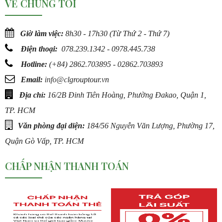
VỀ CHÚNG TÔI
Giờ làm việc:
8h30 - 17h30 (Từ Thứ 2 - Thứ 7)
Điện thoại:
078.239.1342 - 0978.445.738
Hotline:
(
+84) 2862.703895 - 02862.703893
Email:
info@c
lgrouptour.vn
Địa chỉ:
16/2B Đinh Tiên Hoàng, Phường Đakao, Quận 1,
TP. HCM
Văn phòng đại diện:
184/56 Nguyễn Văn Lượng, Phường 17,
Quận Gò Vấp, TP. HCM
CHẤP NHẬN THANH TOÁN