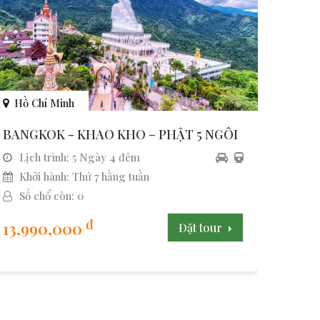
Hồ Chí Minh
BANGKOK - KHAO KHO – PHẬT 5 NGÔI
Lịch trình: 5 Ngày 4 đêm
Khởi hành: Thứ 7 hằng tuần
Số chổ còn: 0
đ
13,990,000
Đặt tour