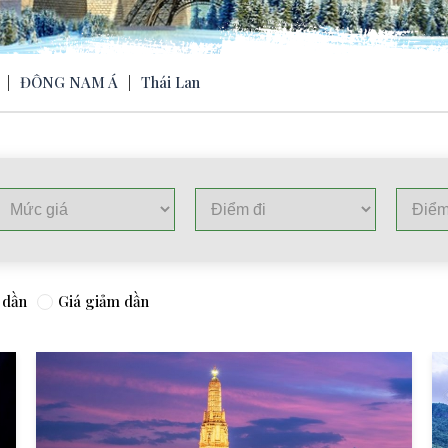
|
ĐÔNG NAM Á
|
Thái Lan
 dần
Giá giảm dần