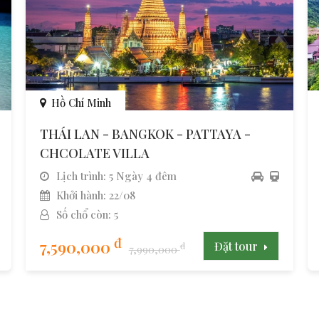
Hồ Chí Minh
THÁI LAN - BANGKOK - PATTAYA -
CHCOLATE VILLA
Lịch trình: 5 Ngày 4 đêm
Khởi hành: 22/08
Số chổ còn: 5
đ
7,590,000
Đặt tour
đ
7,990,000