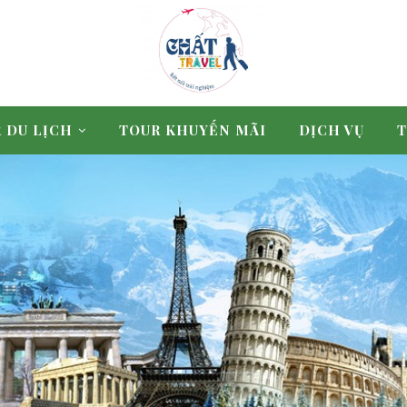
 DU LỊCH
TOUR KHUYẾN MÃI
DỊCH VỤ
T