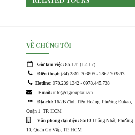
VỀ CHÚNG TÔI
Giờ làm việc:
8h-17h (T2-T7)
Điện thoại:
(
84) 2862.703895 - 2862.703893
Hotline:
078.239.1342 - 0978.445.738
Email:
info@c
lgrouptour.vn
Địa chỉ:
16/2B đinh Tiên Hoàng, Phường Đakao,
Quận 1, TP. HCM
Văn phòng đại diện:
86/10 Thống Nhất, Phường
10, Quận Gò Vấp, TP. HCM