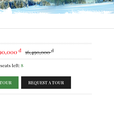
đ
đ
990,000
16,490,000
seats left:
8
TOUR
REQUEST A TOUR