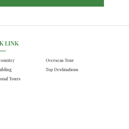
K LINK
 country
Overseas Tour
ilding
Top Destinations
onal Tours