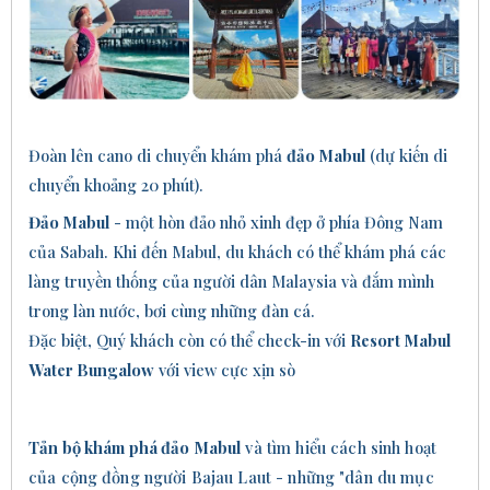
Đoàn lên cano di chuyển khám phá
đảo Mabul
(dự kiến di
chuyển khoảng 20 phút).
Đảo Mabul
- một hòn đảo nhỏ xinh đẹp ở phía Đông Nam
của Sabah. Khi đến Mabul, du khách có thể khám phá các
làng truyền thống của người dân Malaysia và đắm mình
trong làn nước, bơi cùng những đàn cá.
Đặc biệt, Quý khách còn có thể check-in với
Resort Mabul
Water Bungalow
với view cực xịn
s
ò
Tản bộ k
hám phá
đảo Mabul
và
tìm hiểu cách sinh hoạt
của cộng đồng người Bajau Laut - những "dân du mục