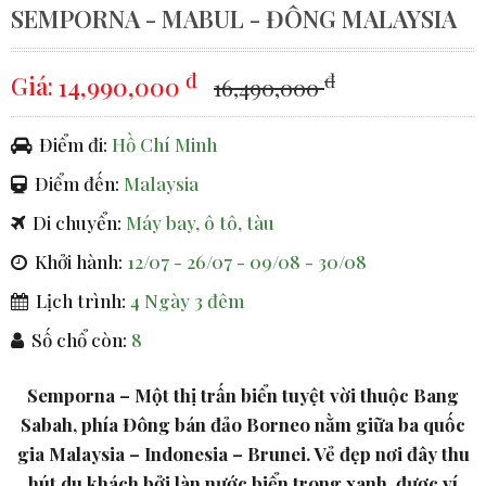
SEMPORNA - MABUL - ĐÔNG MALAYSIA
đ
đ
Giá:
14,990,000
16,490,000
Điểm đi:
Hồ Chí Minh
Điểm đến:
Malaysia
Di chuyển:
Máy bay, ô tô, tàu
Khởi hành:
12/07 - 26/07 - 09/08 - 30/08
Lịch trình:
4 Ngày 3 đêm
Số chổ còn:
8
Semporna – Một thị trấn biển tuyệt vời thuộc Bang
Sabah, phía Đông bán đảo Borneo nằm giữa ba quốc
gia Malaysia – Indonesia – Brunei. Vẻ đẹp nơi đây thu
hút du khách bởi làn nước biển trong xanh, được ví