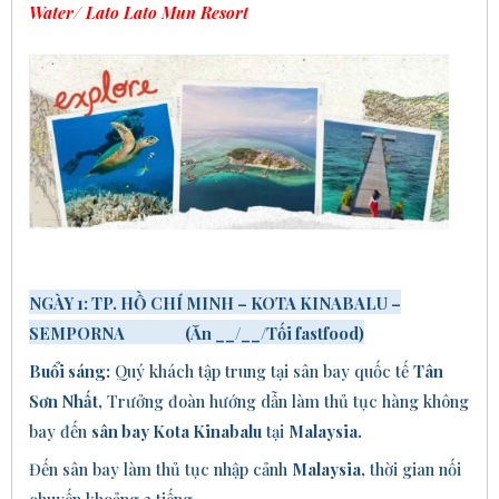
Water/
Lato Lato Mun Resort
NGÀY 1: TP. HỒ CHÍ MINH – KOTA KINABALU –
SEMPORNA (
Ăn
_
_/
__
/
Tối
fastfood
)
Buổi sáng:
Quý khách tập trung tại sân bay quốc tế
Tân
Sơn Nhất,
Trưởng đoàn hướng dẫn làm thủ tục hàng không
bay đến
sân bay Kota Kinabalu
tại
Malaysia.
Đến
sân bay
làm thủ tục nhập cảnh
Malaysia,
thời gian nối