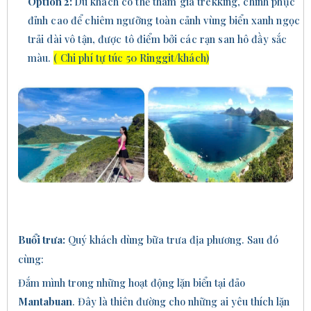
Option 2:
Du khách có thể tham gia trekking, chinh phục
đỉnh cao để chiêm ngưỡng toàn cảnh vùng biển xanh ngọc
trải dài vô tận, được tô điểm bởi các rạn san hô đầy sắc
màu.
( Chi phí tự túc 50 Ringgit/khách)
Buổi trưa
:
Quý khách dùng bữa trưa địa phương
. Sau đó
cùng
:
Đắm mình trong những hoạt động lặn biển tại đảo
Mantabuan
. Đây là thiên đường cho những ai yêu thích lặn