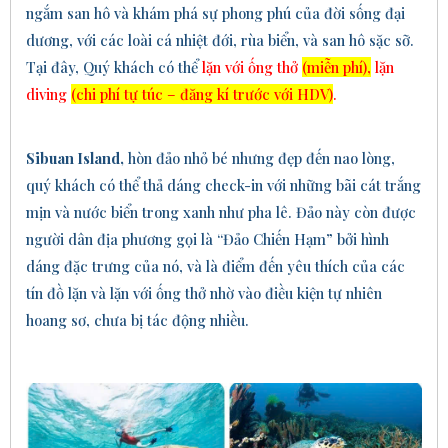
ngắm san hô và khám phá sự phong phú của đời sống đại
dương, với các loài cá nhiệt đới, rùa biển, và san hô sặc sỡ.
Tại đây, Quý khách có thể
lặn với ống thở
(miễn phí),
lặn
diving
(chi phí tự túc – đăng kí trước với HDV)
.
Sibuan Island,
hòn đảo nhỏ bé nhưng đẹp đến nao
lòng,
quý khách có thể t
hả dáng check-
in
với những bãi cát trắng
mịn và nước biển trong xanh như pha
lê. Đảo này còn được
người dân địa phương gọi là “Đảo Chiến Hạm” bởi hình
dáng đặc trưng của nó, và là điểm đến yêu thích của các
tín đồ lặn và lặn với ống thở nhờ vào điều kiện tự nhiên
hoang sơ, chưa bị tác động nhiều.