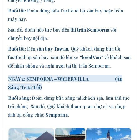
chuyến khoảng 3 tiếng.
Buổi tối:
Đoàn
dùng bữa Fastfood tại sân bay hoặc trên
máy bay.
Sau đó, đoàn tiếp tục bay đến
thị trấn Semporna
với
chuyến bay
nội địa.
Buổi tối:
Đến
sân bay Tawau
, Quý khách
dùng bữa tối
fastfood
tại sân bay, sau đó
lên xe
“local Van”
về khách sạn
để nhận phòng và nghỉ ngơi tại thị trấn Semporna.
NGÀY 2: SEMPORNA – WATER VILLA (Ăn
Sáng/Trưa/Tối
)
Buổi sáng:
Đoàn dùng bữa sáng tại khách sạn, làm thủ tục
trả phòng. Sau đó, Quý khách tham quan chợ cá và chụp
ảnh tại cổng chào
Semporna.