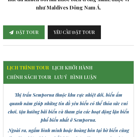
như Maldives Đông Nam Á.
ĐẶT TOUR
YÊU CẦU ĐẶT TOUR
LỊCH TRÌNH TOUR
LỊCH KHỞI HÀNH
CHÍNH SÁCH TOUR
LƯU Ý
BÌNH LUẬN
Thị trấn Semporna thuộc khu vực nhiệt đới, biển ấm
quanh năm giúp những tín đồ yêu biển có thể thỏa sức vui
chơi, tận hưởng bãi biển và tham gia các hoạt động lặn biển
phổ biến nhất ở Semporna.
Ngoài ra, ngắm bình minh hoặc hoàng hôn tại bờ biển cũng