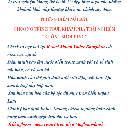
là trải nghiệm không thể bỏ lỡ. Vẻ đẹp lãng mạn của những
khoảnh khắc này thường khiến du khách say đắm.
NHỮNG ĐIỂM NỔI BẬT
CHƯƠNG TRÌNH TOUR KHÁM PHÁ TRẢI NGHIỆM
“KHÔNG SHOPPING”.
Check in cực hot tại
Resort Mabul Water Bungalow
với
view cực xịn sò
,
Đắm
mình vào làn nước biển trong xanh với vô số sinh
vật biển, cá và san hô.
Hòa m
ình vào thế giới dưới nước sôi động với tour lặn
snorkeling đầy hấp dẫn,
Tìm hiểu văn hóa của bộ tộc du mục trên biển Bajau
Laut
Chinh phục đỉnh Bohey Dulang chiêm ngưỡng toàn cảnh
vùng biển xanh ngọc trải dài vô tận,
Trải
nghiệm
1 đêm
resort trên biển Maglami-lami