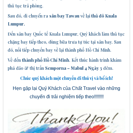
thủ tục trả phòng.
Sau đó, di chuyển ra
sân bay Tawau
về lại
thủ đô
Kuala
Lumpur
.
Đến sân bay Quốc tế Kuala Lumpur, Quý khách làm thủ tục
chặng bay tiếp theo, dùng bữa trưa tự túc tại sân bay.
Sau
đó, nối tiếp chuyến bay về lại thành phố Hồ Chí Minh.
Về đến
thành phố Hồ Chí Minh
. Kết thúc hành trình khám
phá đảo & thị trấn
Semporna
– Mabul 4 Ngày 3
đêm
.
Chúc quý khách một chuyến đi thú vị và bổ ích!
Hẹn gặp lại Quý Khách của Chất Travel vào những
chuyến đi trải nghiệm tiếp theo!!!!!!!!