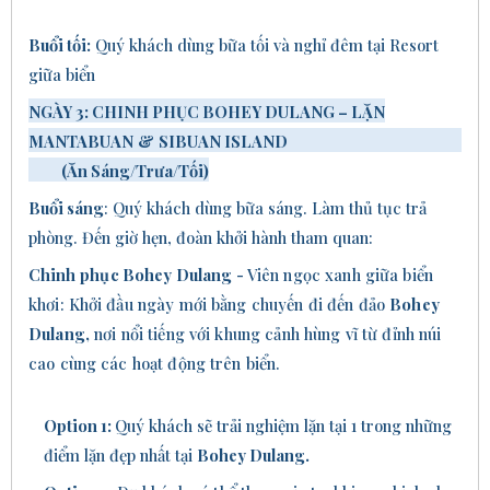
Buổi tối:
Quý khách dùng bữa tối và nghỉ đêm tại Resort
giữa biển
NGÀY 3:
CHINH PHỤC
BOHEY DULANG
– LẶN
MANTABUAN
&
SIBUAN ISLAND
(Ăn
Sáng/Trưa/Tối
)
Buổi sáng
: Quý khách dùng bữa sáng.
Làm thủ tục trả
phòng.
Đến giờ hẹn,
đoàn khởi hành tham quan:
Chinh
phục Bohey Dulang -
Viên ngọc xanh giữa biển
khơi:
Khởi đầu ngày mới bằng chuyến đi đến đảo
Bohey
Dulang,
nơi nổi tiếng với khung cảnh hùng vĩ từ đỉnh núi
cao
cùng các hoạt động trên biển.
Option 1:
Quý khách sẽ trải nghiệm lặn tại 1 trong những
điểm lặn đẹp nhất tại
Bohey Dulang.