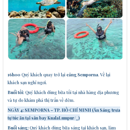
16
h00
Quý khách quay trở lại
cảng Semporna
. Về lại
khách sạn nghỉ ngơi.
Buổi tối:
Quý khách dùng bữa tối tại nhà hàng địa phương
và tự do khám phá thị trấn về đêm.
NGÀY
4
: SEMPORNA – TP. HỒ CHÍ MINH (Ăn
Sáng/
trưa
tự túc ăn tại sân bay KualaLumpur
/_
)
Buổi sáng:
Quý khách dùng bữa sáng tại khách sạn, làm