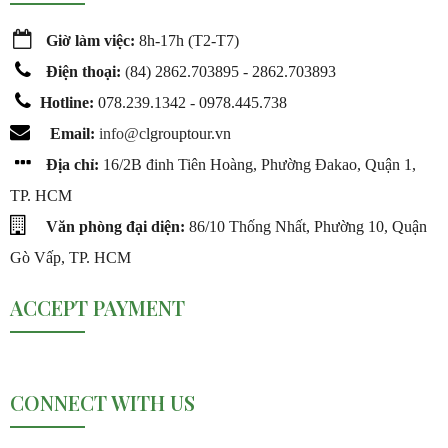
Giờ làm việc:
8h-17h (T2-T7)
Điện thoại:
(
84) 2862.703895 - 2862.703893
Hotline:
078.239.1342 - 0978.445.738
Email:
info@c
lgrouptour.vn
Địa chỉ:
16/2B đinh Tiên Hoàng, Phường Đakao, Quận 1,
TP. HCM
Văn phòng đại diện:
86/10 Thống Nhất, Phường 10, Quận
Gò Vấp, TP. HCM
ACCEPT PAYMENT
CONNECT WITH US