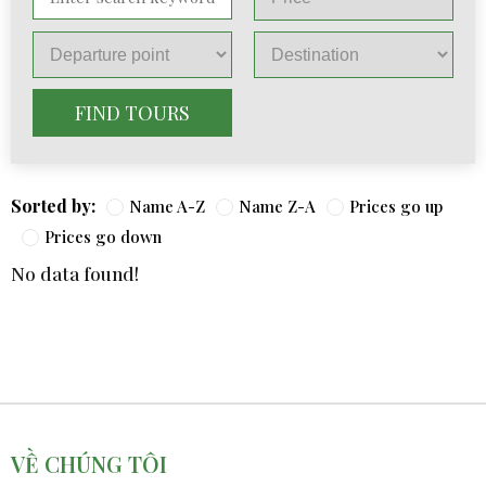
FIND TOURS
Sorted by:
Name A-Z
Name Z-A
Prices go up
Prices go down
No data found!
VỀ CHÚNG TÔI