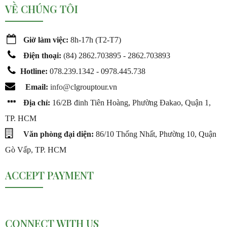
VỀ CHÚNG TÔI
Giờ làm việc:
8h-17h (T2-T7)
Điện thoại:
(
84) 2862.703895 - 2862.703893
Hotline:
078.239.1342 - 0978.445.738
Email:
info@c
lgrouptour.vn
Địa chỉ:
16/2B đinh Tiên Hoàng, Phường Đakao, Quận 1,
TP. HCM
Văn phòng đại diện:
86/10 Thống Nhất, Phường 10, Quận
Gò Vấp, TP. HCM
ACCEPT PAYMENT
CONNECT WITH US