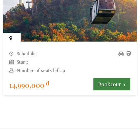
Schedule:
Start:
Number of seats left: 9
đ
14,990,000
Book tour