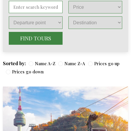
FIND TOURS
Sorted by:
Name A-Z
Name Z-A
Prices go up
Prices go down