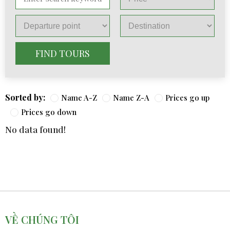
FIND TOURS
Sorted by:
Name A-Z
Name Z-A
Prices go up
Prices go down
No data found!
VỀ CHÚNG TÔI