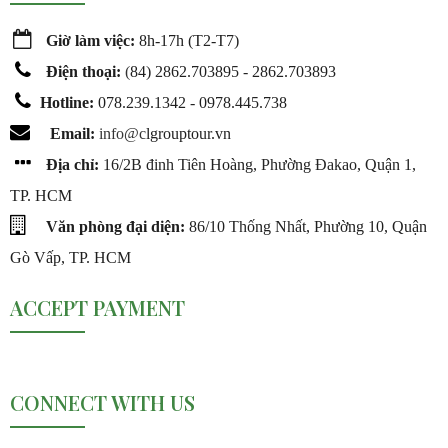
Giờ làm việc:
8h-17h (T2-T7)
Điện thoại:
(
84) 2862.703895 - 2862.703893
Hotline:
078.239.1342 - 0978.445.738
Email:
info@c
lgrouptour.vn
Địa chỉ:
16/2B đinh Tiên Hoàng, Phường Đakao, Quận 1,
TP. HCM
Văn phòng đại diện:
86/10 Thống Nhất, Phường 10, Quận
Gò Vấp, TP. HCM
ACCEPT PAYMENT
CONNECT WITH US