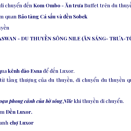
 di chuyển đến
Kom Ombo
-
Ăn trưa
Buffet trên du thuy
am quan
Bảo tàng Cá sấu và đền Sobek
uyền
N ASWAN - DU THUYỀN SÔNG NILE (ĂN SÁNG- TRƯA-T
 qua
kênh đào Esna
để đến Luxor.
từ tầng thượng của du thuyền, di chuyển du thuyền 
oạn phong cảnh của bờ sông Nile
khi thuyền di chuyển.
hăm
Đền Luxor
.
uanh
chợ Luxor