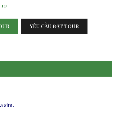
:
10
OUR
YÊU CẦU ĐẶT TOUR
a sim.