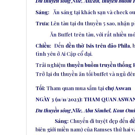
Du thuyền sông Nile,
Aswan, thuyền buồm F
Sáng:
Ăn sáng tại khách sạn và check ou
Trưa:
Lên tàu tại du thuyền 5 sao, nhận 
Ăn Buffet trên tàu, với rất nhiều m
Chiều:
Đến
đền thờ Isis trên đảo Phila
, 
tình yêu ở Ai Cập cổ đại
.
Trải
nghiệm
thuyền buồm truyền thống F
Trở lại du thuyền ăn tối buffet và ngủ 
Tối:
Tham
quan
mua
sắm tại
chợ Aswan
NGÀY 3 (11/11/2023): THAM QUAN ASW
Du thuyền sông Nile,
Abu Simbel, Kom Om
Sáng:
Chuyến đi tuyệt đẹp đến
đ
biên giới miền nam) của Ramses thứ hai 