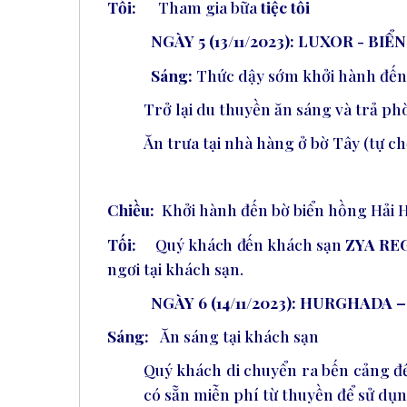
Tối:
Tham gia bữa
tiệc tối
NGÀY 5 (13/11/2023): LUXOR - B
Sáng:
Thức dậy sớm khởi hành đến 
Trở lại du thuyền ăn sáng và trả ph
Ăn trưa tại nhà hàng ở bờ Tây (tự 
Chiều:
Khởi hành đến bờ biển hồng Hải 
Tối:
Quý
khách
đến
khách
sạn
ZYA
RE
ngơi tại khách sạn.
NGÀY 6 (14/11/2023): HURGHADA 
Sáng:
Ăn sáng tại khách sạn
Quý khách di chuyển ra bến cảng để 
có sẵn miễn phí từ thuyền để sử dụng