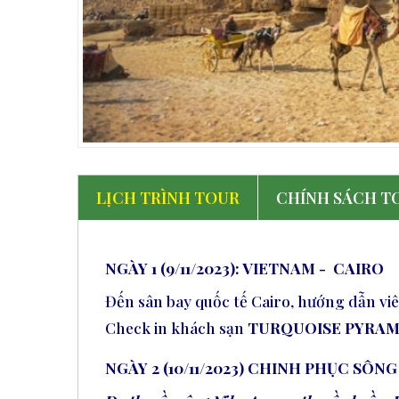
LỊCH TRÌNH TOUR
CHÍNH SÁCH T
NGÀY 1 (9/11/2023): VIETNAM
-
CAIRO
Đến sân bay quốc tế Cairo, hướng dẫn viê
Check
in khách sạn
TURQUOISE PYRAMI
NGÀY 2 (10/11/2023) CHINH PHỤC SÔNG