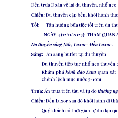
Đến trưa Đoàn về lại du thuyền, nhổ neo
Chiều:
Du thuyền cập bến, khởi hành th
Tối:
Tận hưởng bữa
tiệc tối
trên du th
NGÀY 4 (12/11/2023): THAM QUA
Du thuyền sông Nile, Luxor- Đền Luxor
Sáng:
Ăn sáng buffet tại du thuyền
Du thuyền tiếp tục nhổ neo thuyền
Khám phá
kênh đào Esna
quan sát 
chênh lệch mực nước 5-10m
.
Trưa:
Ăn trưa trên tàu và tự do
thưởng ng
Chiều:
Đến Luxor sau đó khởi hành đi t
Quý khách có thời gian tự do dạo q