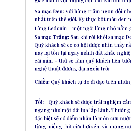
giác mạnh với những cồn cát cao lớn nh
Sa mạc Đen:
Với hàng trăm ngọn đồi nh
nhất trên thế giới. Kỳ thực bột màu đen n
Làng Bedouin – một ngôi làng nhỏ nằm gọ
Sa mạc Trắng:
Sau khi rời khỏi sa mạc 
Quý khách sẽ có cơ hội được nhìn thấy r
nay lại tồn tại ngay mảnh đất khắc nghi
cái nấm – thứ sẽ làm quý khách liên tưở
nghệ thuật đương đại ngoài trời.
Chiều:
Quý khách tự do đi dạo trên những 
Tối:
Quý khách sẽ được trải nghiệm cắm 
ngang như một dải lụa lấp lánh. Thưởng
đặc biệt sẽ có điểm nhấn là món cừu nướn
từng miếng thịt cừu hơi sém và
mọng nư