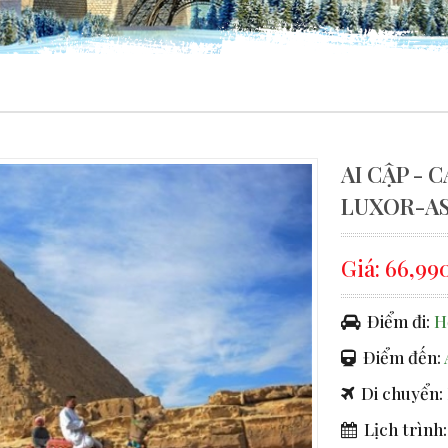
AI CẬP -
LUXOR-A
Giá:
66,99
Điểm đi:
H
Điểm đến:
Di chuyển:
Lịch trình