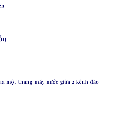
ền
ỐI)
qua một thang máy nước giữa 2 kênh đào