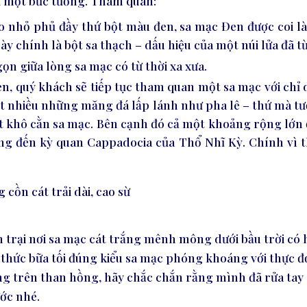
ư một bức tường. Tham quan:
o nhỏ phủ đầy thứ bột màu đen, sa mạc Đen được coi l
ày chính là bột sa thạch – dấu hiệu của một núi lửa đã t
n giữa lòng sa mạc có từ thời xa xưa.
Đen, quý khách sẽ tiếp tục tham quan một sa mạc với c
ất nhiều những măng đá lấp lánh như pha lê – thứ mà 
ệt khô cằn sa mạc. Bên cạnh đó cả một khoảng rộng lớn 
ng đến kỳ quan Cappadocia của Thổ Nhĩ Kỳ. Chính vì t
cồn cát trải dài, cao sừ
trại nơi sa mạc cát trắng mênh mông dưới bầu trời có hà
thức bữa tối đúng kiểu sa mạc phóng khoáng với thực đ
g trên than hồng, hãy chắc chắn rằng mình đã rửa tay sạ
ớc nhé.