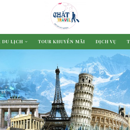
 DU LỊCH
TOUR KHUYẾN MÃI
DỊCH VỤ
T