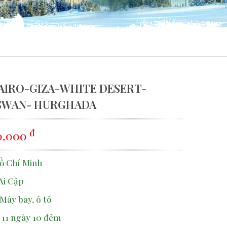
 CAIRO-GIZA-WHITE DESERT-
SWAN- HURGHADA
đ
0,000
ồ Chí Minh
Ai Cập
Máy bay, ô tô
:
11 ngày 10 đêm