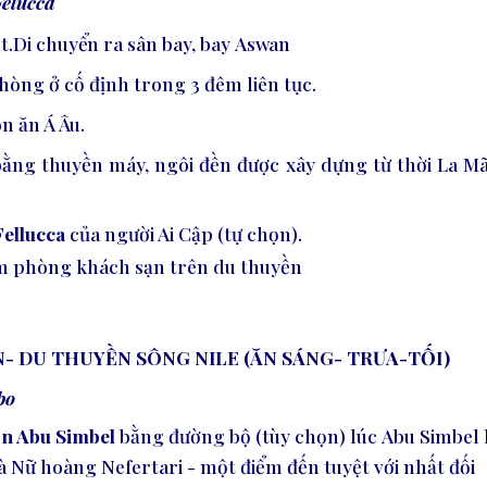
elucca
t.
Di chuyển
ra
sân
bay,
bay
Aswan
phòng ở cố định trong 3 đêm liên tục.
ón ăn Á Âu
.
bằng thuyền máy, ngôi đền được xây dựng từ thời La Mã
ellucca
của người Ai Cập (tự chọn)
.
đêm phòng khách sạn trên du thuyền
AN- DU THUYỀN SÔNG NILE (ĂN SÁNG- TRƯA-TỐI)
bo
ền Abu Simbel
bằng đường bộ (tùy chọn) lúc
Abu Simbe
và Nữ hoàng Nefertari - một điểm đến
tuyệt với nhất 