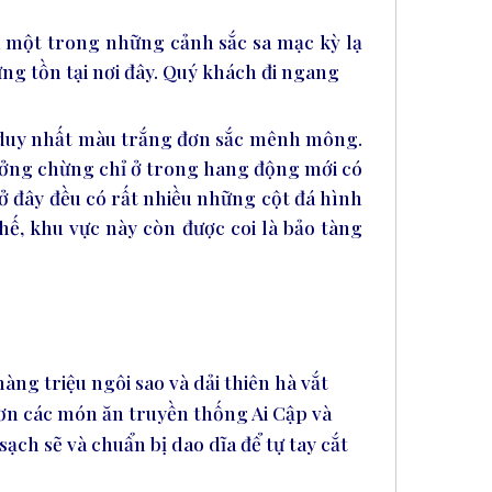
à một trong những cảnh sắc sa mạc kỳ lạ
ừng tồn tại nơi đây. Quý khách đi ngang
hỉ duy nhất màu trắng đơn sắc mênh mông.
tưởng chừng chỉ ở trong hang động mới có
ở đây đều có rất nhiều những cột đá hình
hế, khu vực này còn được coi là bảo tàng
ng triệu ngôi sao và dải thiên hà vắt
ơn các món ăn truyền thống Ai Cập và
ch sẽ và chuẩn bị dao dĩa để tự tay cắt