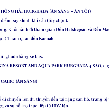
IỂN HỒNG HẢI HURGHADA (ĂN SÁNG – ĂN TỐI)
điểm bay khinh khí cầu (tùy chọn)
.
òng.
Khởi hành đi tham quan
Đền Hatshepsut và Đền Ma
chọn) Tham quan
đền Karnak
Hurghada bằng xe bus.
GINA
RESORT
AND
AQUA
PARK
HURGHADA
4 SAO
, q
– CAIRO (ĂN SÁNG)
di chuyển lên du thuyền đến tại rặng san hô, trang bị t
, và sự hỗ trợ trực tiếp từ HDV lặn.