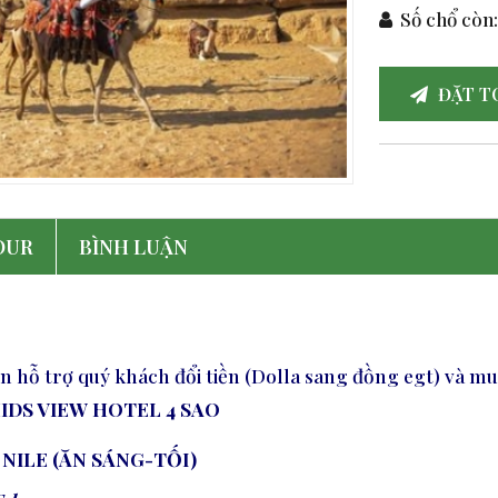
Số chổ còn
ĐẶT T
OUR
BÌNH LUẬN
n hỗ trợ quý khách đổi tiền (Dolla sang đồng egt) và mu
DS VIEW HOTEL 4 SAO
 NILE (ĂN SÁNG-TỐI)