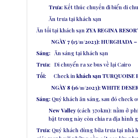
Trưa:
Kết thúc chuyến đi biển di ch
Ăn trưa tại khách sạn
Ăn tối tại khách sạn
ZYA
REGINA
RESOR
NGÀY 7 (15/11/2023): HURGHADA 
Sáng:
Ăn sáng tại khách sạn
Trưa:
Di chuyển ra xe bus về lại Cairo
Tối:
Check
in
khách sạn TURQUOISE
NGÀY 8 (16/11/2023): WHITE DES
Sáng:
Quý khách ăn sáng, sau đó check ou
New Valley
(cách 370km): nằm ở phí
bật trong này còn chia ra địa hình
Trưa:
Quý khách dùng bữa trưa tại nhà hà